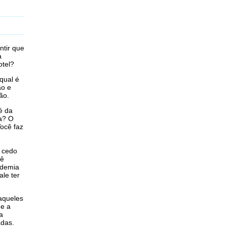
ntir que
a
otel?
qual é
ão e
ão.
é da
ta? O
Você faz
r cedo
cê
ademia
le ter
aqueles
 e a
a
adas.