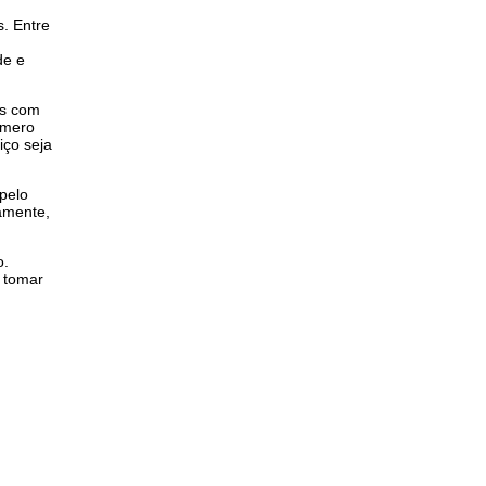
. Entre
de e
is com
úmero
iço seja
pelo
damente,
o.
e tomar