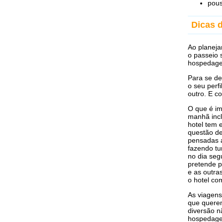
pous
Dicas 
Ao planeja
o passeio 
hospedagem
Para se de
o seu perf
outro. E c
O que é im
manhã incl
hotel tem 
questão de
pensadas a
fazendo tu
no dia seg
pretende p
e as outra
o hotel co
As viagens
que querem
diversão n
hospedagem