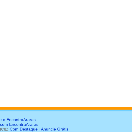
e o EncontraAraras
 com EncontraAraras
Com Destaque
Anuncie Grátis
CIE:
|