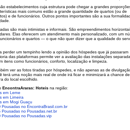
são estabelecimentos cuja estrutura pode chegar a grandes proporções
terísticas mais comuns estão a grande quantidade de quartos (ou de
os) e de funcionários. Outros pontos importantes são a sua formalida
dade.
adas são mais intimistas e informais. São empreendimentos horizonta
ndares. Elas oferecem um atendimento mais personalizado, com um n
uncionários e quartos — o que não quer dizer que a qualidade do serv
a perder um tempinho lendo a opinião dos hóspedes que já passaram 
aioria das plataformas permite ver a avaliação das instalações separa
em itens como funcionários, conforto, localização e limpeza.
mbém ver as fotos tiradas por hóspedes, e não apenas as de divulgaçã
ê terá uma noção mais real de onde irá ficar e minimizará a chance d
ra do local escolhido.
do
EncontraAraras: Hoteis
na região:
s em Leme
s em Limeira
s em Mogi Guaçu
0 Pousadas no EncontraBrasil.com.br
5 Pousadas no Pousadas.net.br
0 Pousadas no Pousadas.vip