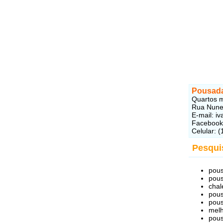
Pousada
Quartos m
Rua Nunes
E-mail: i
Facebook
Celular: 
Pesqui
pous
pous
chal
pous
pous
melh
pous