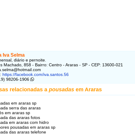
 Iva Selma
ensal, diário e pernoite.
 Machado, 858 - Bairro: Centro - Araras - SP - CEP: 13600-021
va.selma@hotmail.com
:
https://facebook.com/iva.santos.56
(19) 98206-1906
sas relacionadas a
pousadas
em Araras
adas em araras sp
ada serra das araras
és em araras sp
ada das araras fotos
ada em araras com hidro
ores pousadas em araras sp
ada das araras telefone