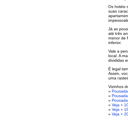
Os hotéis 
suas carac
apartament
impessoali
Já as pous
até três a
menor de f
inferior.
Vale a pen
local. A m
divididas 
É legal ta
Assim, voc
uma rastei
Vizinhos 
»
Pousada
»
Pousada
»
Pousada
»
Veja + 1
»
Veja + 1
»
Veja + 2