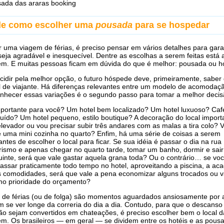
ada das araras booking
de como escolher uma
pousada
para se hospedar
r uma viagem de férias, é preciso pensar em vários detalhes para gara
seja agradável e inesquecível. Dentre as escolhas a serem feitas está 
. E muitas pessoas ficam em dúvida do que é melhor: pousada ou h
cidir pela melhor opção, o futuro hóspede deve, primeiramente, saber 
il de viajante. Há diferenças relevantes entre um modelo de acomodaç
onhecer essas variações é o segundo passo para tomar a melhor decis
portante para você? Um hotel bem localizado? Um hotel luxuoso? Caf
uído? Um hotel pequeno, estilo boutique? A decoração do local impor
elevador ou vou precisar subir três andares com as malas a tira colo? 
 uma mini cozinha no quarto? Enfim, há uma série de coisas a serem
ntes de escolher o local para ficar. Se sua idéia é passar o dia na rua
rismo e apenas chegar no quarto tarde, tomar um banho, dormir e sai
uinte, será que vale gastar aquela grana toda? Ou o contrário… se vo
assar praticamente todo tempo no hotel, aproveitando a piscina, a ac
s comodidades, será que vale a pena economizar alguns trocados ou va
mo prioridade do orçamento?
 de férias (ou de folga) são momentos aguardados ansiosamente por 
 se ver longe da correria do dia a dia. Contudo, para que o descanso
ão sejam convertidos em chateações, é preciso escolher bem o local d
. Os brasileiros — em geral — se dividem entre os hotéis e as pous