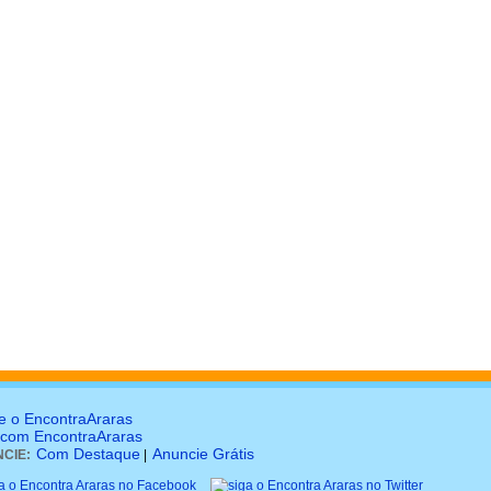
e o EncontraAraras
 com EncontraAraras
Com Destaque
Anuncie Grátis
CIE:
|