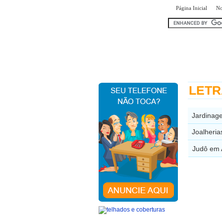
|
Página Inicial
No
encontr
LETRA
Jardinag
Joalheria
Judô em 