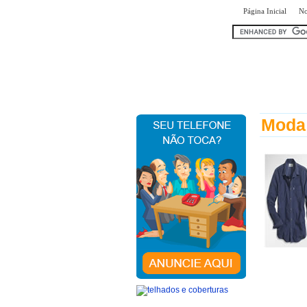
|
Página Inicial
No
encontr
Moda