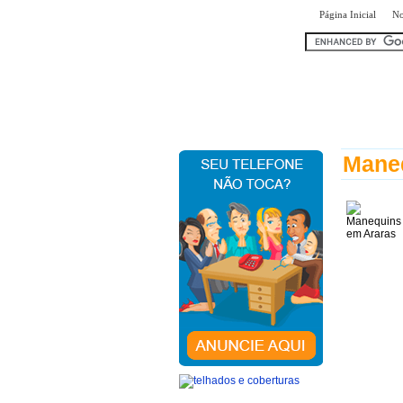
|
Página Inicial
No
encontr
Mane