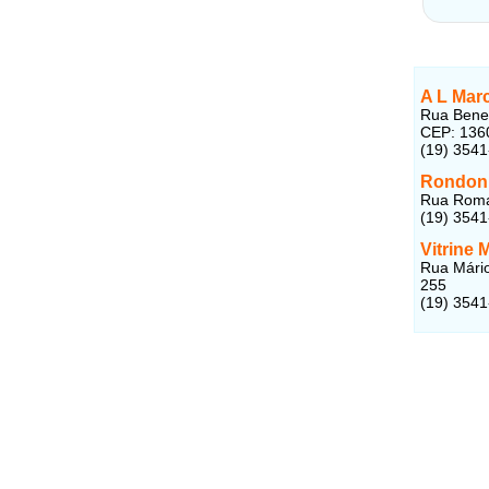
A L Mar
Rua Bened
CEP: 136
(19) 354
Rondon 
Rua Roma,
(19) 354
Vitrine
Rua Mário
255
(19) 354