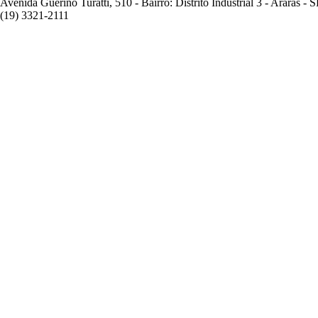
Avenida Guerino Turatti, 510 - Bairro: Distrito Industrial 3 - Araras - S
(19) 3321-2111