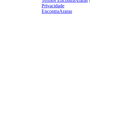
Termos EncontraAraras
|
Privacidade
EncontraAraras