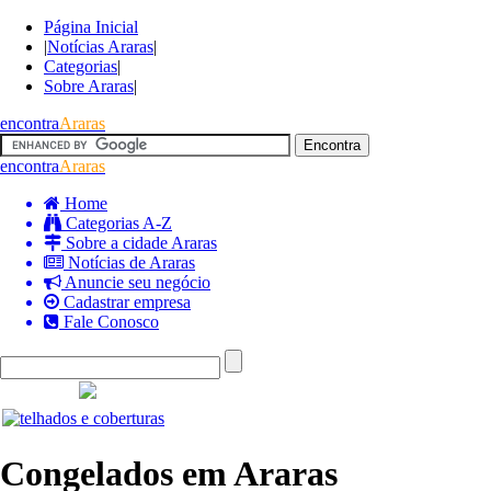
Página Inicial
|
Notícias Araras
|
Categorias
|
Sobre Araras
|
encontra
Araras
encontra
Araras
Home
Categorias A-Z
Sobre a cidade Araras
Notícias de Araras
Anuncie seu negócio
Cadastrar empresa
Fale Conosco
Congelados em Araras