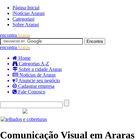
Página Inicial
|
Notícias Araras
|
Categorias
|
Sobre Araras
|
encontra
Araras
encontra
Araras
Home
Categorias A-Z
Sobre a cidade Araras
Notícias de Araras
Anuncie seu negócio
Cadastrar empresa
Fale Conosco
Comunicação Visual em Araras