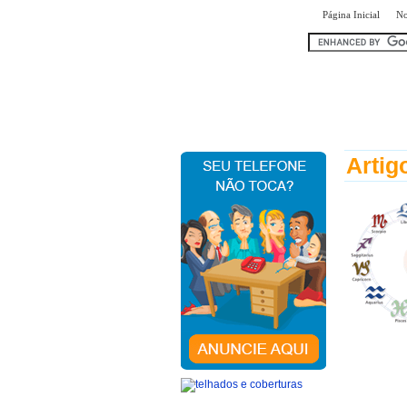
|
Página Inicial
No
encontr
Artig