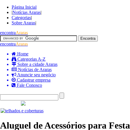
Página Inicial
|
Notícias Araras
|
Categorias
|
Sobre Araras
|
encontra
Araras
encontra
Araras
Home
Categorias A-Z
Sobre a cidade Araras
Notícias de Araras
Anuncie seu negócio
Cadastrar empresa
Fale Conosco
Aluguel de Acessórios para Fest