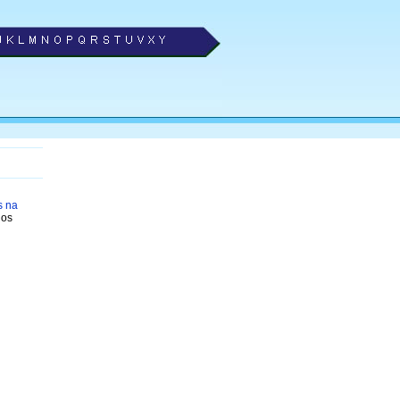
s na
dos