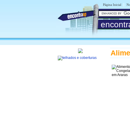
|
Página Inicial
No
encontr
Alime