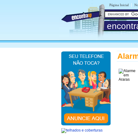
|
Página Inicial
No
encontr
Alarm