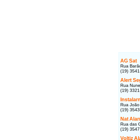
AG Sat
Rua Barão
(19) 354
Alert Se
Rua Nunes
(19) 332
Instalar
Rua João S
(19) 354
Nat Ala
Rua das G
(19) 354
Voltiz A