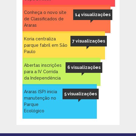
Conheça o novo site
14 visualizações
de Classificados de
Araras
Koria centraliza
7 visualizações
parque fabril em São
Paulo
Abertas inscrições
6 visualizações
para a IV Corrida
da Independência
Araras (SP) inicia
5 visualizações
manutenção no
Parque
Ecológico