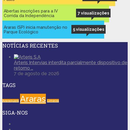
Abertas inscrições para a IV
7 visualizações
Corrida da Independência
Araras (SP) inicia manutenção no
5 visualizações
Parque Ecológico
NOTÍCIAS RECENTES
Arteris Intervias interdita parcialmente dispositivo de
retorno …
7 de agosto de 2026
TAGS
Araras
Araraquara
Limeira
SIGA-NOS