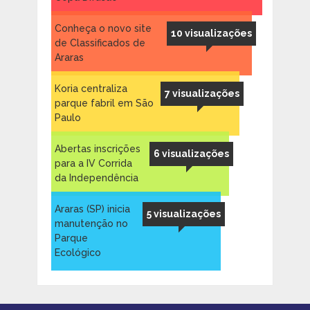
Conheça o novo site
10 visualizações
de Classificados de
Araras
Koria centraliza
7 visualizações
parque fabril em São
Paulo
Abertas inscrições
6 visualizações
para a IV Corrida
da Independência
Araras (SP) inicia
5 visualizações
manutenção no
Parque
Ecológico