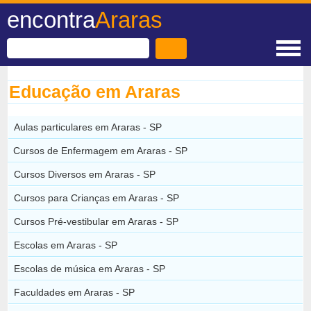
encontra
Araras
Educação em Araras
Aulas particulares em Araras - SP
Cursos de Enfermagem em Araras - SP
Cursos Diversos em Araras - SP
Cursos para Crianças em Araras - SP
Cursos Pré-vestibular em Araras - SP
Escolas em Araras - SP
Escolas de música em Araras - SP
Faculdades em Araras - SP